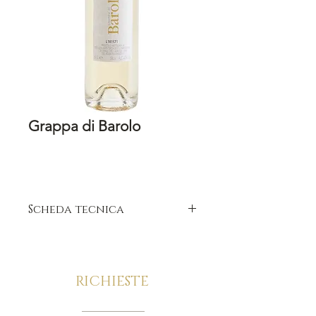
Grappa di Barolo
Scheda tecnica
Prodotto ottenuto dalla vinificazione
di uve Nebbiolo da Barolo provenienti
da tre differenti vigne site in La
RICHIESTE
Morra.
Uvaggio:
Nebbiolo da Barolo