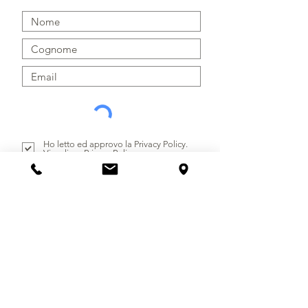
Enologo:
Sergio Molino
Località vigne:
Borgata Serra dei
Turchi, Borgata Roggieri - La Morra
(Cn)
Alcol:
42%
Ho letto ed approvo la Privacy Policy.
Visualizza Privacy Policy
INVIA