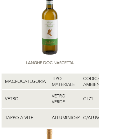
LANGHE DOC NASCETTA
TIPO
CODICE
MACROCATEGORIA
MATERIALE
AMBIENTALE
VETRO
VETRO
GL71
VERDE
TAPPO A VITE
ALLUMINIO/PE
C/ALU90