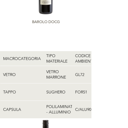
BAROLO DOCG
SERRA DEI TURCHI
TIPO
CODICE
MACROCATEGORIA
MATERIALE
AMBIENTALE
VETRO
VETRO
GL72
MARRONE
TAPPO
SUGHERO
FOR51
POLILAMINATO
CAPSULA
C/ALU90
- ALLUMINIO